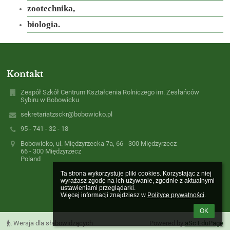
zootechnika,
biologia.
Kontakt
Zespół Szkół Centrum Kształcenia Rolniczego im. Zesłańców
Sybiru w Bobowicku
sekretariatzsckr@bobowicko.pl
95 - 741 - 32 - 18
Bobowicko, ul. Międzyrzecka 7a, 66 - 300 Międzyrzecz
66 - 300 Międzyrzecz
Poland
Ta strona wykorzystuje pliki cookies. Korzystając z niej 
wyrażasz zgodę na ich używanie, zgodnie z aktualnymi 
ustawieniami przeglądarki.

Więcej informacji znajdziesz w 
Polityce prywatności
.
OK
Wersja dla słabowidzących
Powered by
aSc EduPage