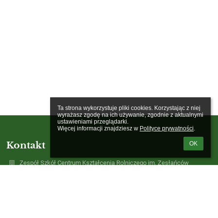
Ta strona wykorzystuje pliki cookies. Korzystając z niej 
wyrażasz zgodę na ich używanie, zgodnie z aktualnymi 
ustawieniami przeglądarki.

Więcej informacji znajdziesz w 
Polityce prywatności
.
Kontakt
OK
Zespół Szkół Centrum Kształcenia Rolniczego im. Zesłańców
Sybiru w Bobowicku
sekretariatzsckr@bobowicko.pl
95 - 741 - 32 - 18
Bobowicko, ul. Międzyrzecka 7a, 66 - 300 Międzyrzecz