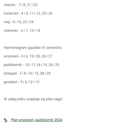
marzec - 7 i 8, 21 i 22
kwiecień - 4 i 5, 11 i 12, 25 i 26
maj - 9 i 10, 23 i 24
czerwiec - 6 i 7, 13 i 14
Harmonogram zjazdów III semestru:
wrzesień - 5 i 6, 19 i 20, 26 i 27
październik - 10 i 11,18 i 19, 24 i 25
listopad - 7 i 8, 14 i 15, 28 i 29
grudzień - 5 i 6, 12 i 13
W załączniku znajduje się plan zajęć:
Plan wrzesień, październik 2024