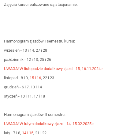
Zajęcia kursu realizowane są stacjonarnie.
Harmonogram zjazdów I semestru kursu:
wrzesień - 13 i 14, 27 i 28
październik - 12 i 13, 25 i 26
UWAGA! W listopadzie dodatkowy zjazd - 15, 16.11.2024 r.
listopad - 8 i 9,
15 i 16
, 22 i 23
grudzień - 6 i 7, 13 i 14
styczeń - 10 i 11, 17 i 18
Harmonogram zjazdów II semestru:
UWAGA! W lutym dodatkowy zjazd - 14, 15.02.2025 r.
luty - 7 i 8,
14 i 15
, 21 i 22