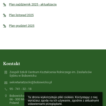
Plan październik 2025 - aktualizacja
Plan listopad 2025
Plan grudzień 2025
Kontakt
Zespół Szkół Centrum Kształcenia Rolniczego im. Zesłańców
Sybiru w Bobowicku
sekretariatzsckr@bobowicko.pl
95 - 741 - 32 - 18
Bobowicko, ul. Międzyrzecka 7a, 66 - 300 Międzyrzecz
Ta strona wykorzystuje pliki cookies. Korzystając z niej 
66 - 300 Międzyrzecz
wyrażasz zgodę na ich używanie, zgodnie z aktualnymi 
Poland
ustawieniami przeglądarki.
